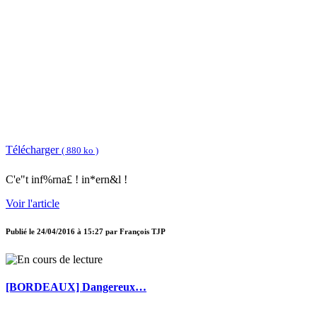
Télécharger
( 880 ko )
C'e"t inf%rna£ ! in*ern&l !
Voir l'article
Publié le
24/04/2016 à 15:27
par
François TJP
[BORDEAUX] Dangereux…